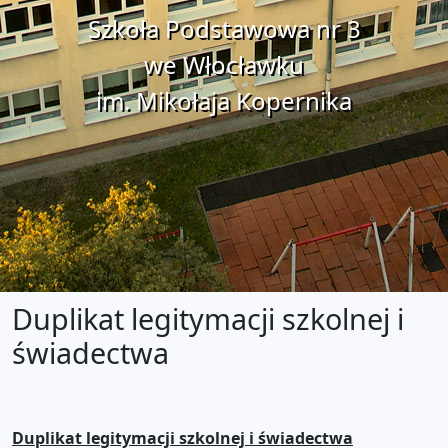
Szkoła Podstawowa nr 3
we Włocławku
im. Mikołaja Kopernika
Duplikat legitymacji szkolnej i
świadectwa
Duplikat legitymacji szkolnej i świadectwa