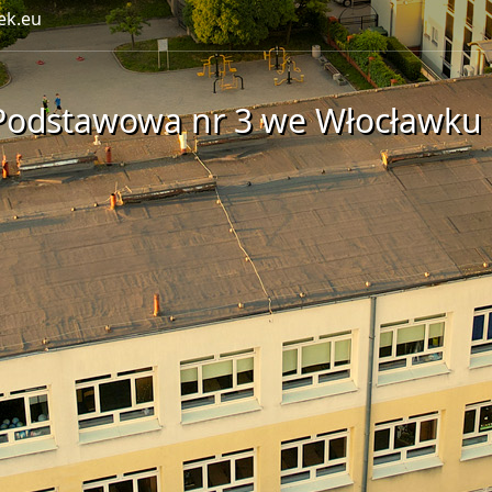
ek.eu
Podstawowa nr 3 we Włocławku 