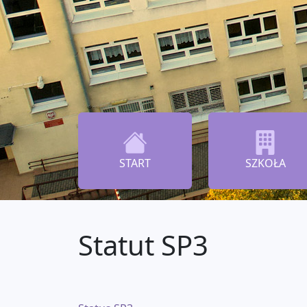
START
SZKOŁA
Statut SP3