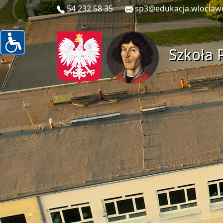
54 232 58 35
sp3@edukacja.wloclaw
Szkoła 