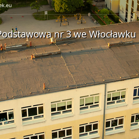
ek.eu
Podstawowa nr 3 we Włocławku 