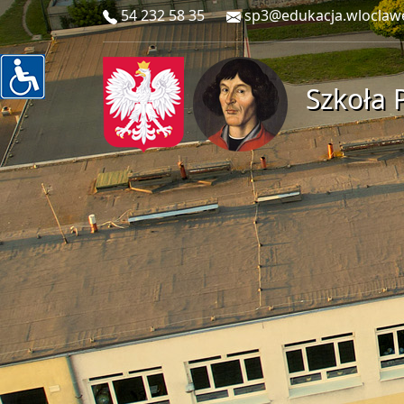
54 232 58 35
sp3@edukacja.wloclaw
Szkoła 