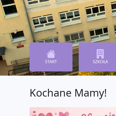
START
SZKOŁA
Kochane Mamy!