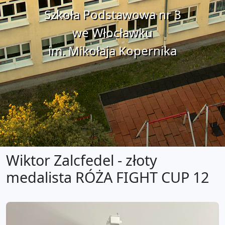
Szkoła Podstawowa nr 3
we Włocławku
im. Mikołaja Kopernika
Wiktor Zalcfedel - złoty
medalista RÓŻA FIGHT CUP 12