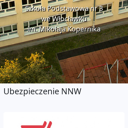
Szkoła Podstawowa nr 3
we Włocławku
im. Mikołaja Kopernika
Ubezpieczenie NNW